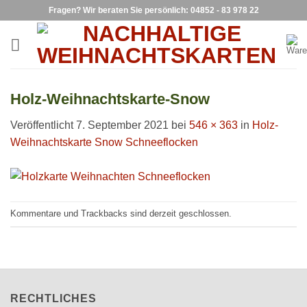
Zum
Fragen? Wir beraten Sie persönlich: 04852 - 83 978 22
Inhalt
springen
Holz-Weihnachtskarte-Snow
Veröffentlicht
7. September 2021
bei
546 × 363
in
Holz-
Weihnachtskarte Snow Schneeflocken
Kommentare und Trackbacks sind derzeit geschlossen.
RECHTLICHES