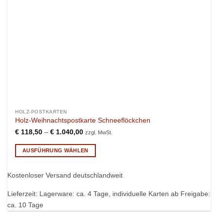
der
Produktseite
gewählt
werden
HOLZ-POSTKARTEN
Holz-Weihnachtspostkarte Schneeflöckchen
€
118,50
–
€
1.040,00
zzgl. MwSt.
AUSFÜHRUNG WÄHLEN
Dieses
Produkt
Kostenloser Versand deutschlandweit
weist
mehrere
Lieferzeit:
Lagerware: ca. 4 Tage, individuelle Karten ab Freigabe:
Varianten
ca. 10 Tage
auf.