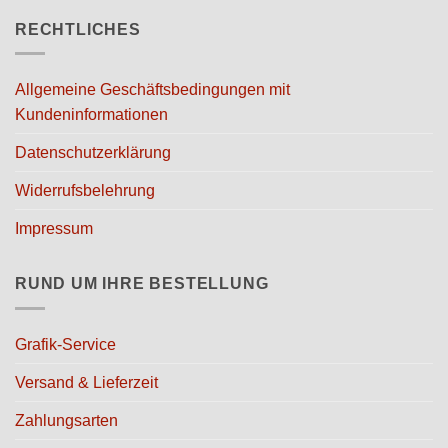
auf
auf
RECHTLICHES
der
der
Produktseite
Produktseite
gewählt
gewählt
Allgemeine Geschäftsbedingungen mit
werden
werden
Kundeninformationen
Datenschutzerklärung
Widerrufsbelehrung
Impressum
RUND UM IHRE BESTELLUNG
Grafik-Service
Versand & Lieferzeit
Zahlungsarten