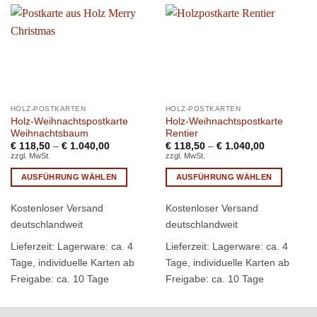
HOLZ-POSTKARTEN
HOLZ-POSTKARTEN
Holz-Weihnachtspostkarte
Holz-Weihnachtspostkarte
Weihnachtsbaum
Rentier
€
118,50
–
€
1.040,00
€
118,50
–
€
1.040,00
zzgl. MwSt.
zzgl. MwSt.
AUSFÜHRUNG WÄHLEN
AUSFÜHRUNG WÄHLEN
Dieses
Dieses
Kostenloser Versand
Kostenloser Versand
Produkt
Produkt
weist
weist
deutschlandweit
deutschlandweit
mehrere
mehrere
Lieferzeit:
Lagerware: ca. 4
Lieferzeit:
Lagerware: ca. 4
Varianten
Varianten
Tage, individuelle Karten ab
Tage, individuelle Karten ab
auf.
auf.
Freigabe: ca. 10 Tage
Freigabe: ca. 10 Tage
Die
Die
Optionen
Optionen
können
können