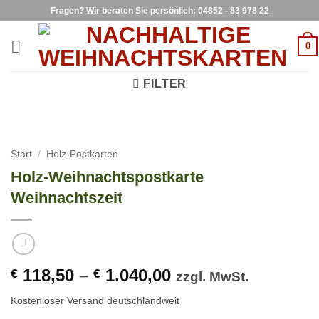
Zum
Fragen? Wir beraten Sie persönlich: 04852 - 83 978 22
Inhalt
springen
0
FILTER
Start
/
Holz-Postkarten
Holz-Weihnachtspostkarte
Weihnachtszeit
118,50
–
1.040,00
€
€
zzgl. MwSt.
Kostenloser Versand deutschlandweit