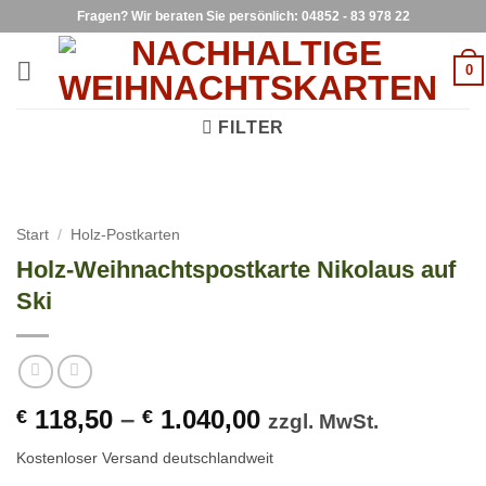
Zum
Fragen? Wir beraten Sie persönlich: 04852 - 83 978 22
Inhalt
springen
0
FILTER
Start
/
Holz-Postkarten
Holz-Weihnachtspostkarte Nikolaus auf
Ski
118,50
–
1.040,00
€
€
zzgl. MwSt.
Kostenloser Versand deutschlandweit