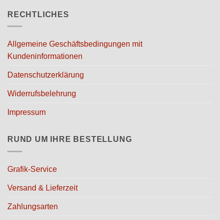
auf
auf
RECHTLICHES
der
der
Produktseite
Produktseite
gewählt
gewählt
Allgemeine Geschäftsbedingungen mit
werden
werden
Kundeninformationen
Datenschutzerklärung
Widerrufsbelehrung
Impressum
RUND UM IHRE BESTELLUNG
Grafik-Service
Versand & Lieferzeit
Zahlungsarten