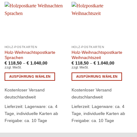
HOLZ-POSTKARTEN
HOLZ-POSTKARTEN
Holz-Weihnachtspostkarte
Holz-Weihnachtspostkarte
Sprachen
Weihnachtszeit
€
118,50
–
€
1.040,00
€
118,50
–
€
1.040,00
zzgl. MwSt.
zzgl. MwSt.
AUSFÜHRUNG WÄHLEN
AUSFÜHRUNG WÄHLEN
Dieses
Dieses
Kostenloser Versand
Kostenloser Versand
Produkt
Produkt
weist
weist
deutschlandweit
deutschlandweit
mehrere
mehrere
Lieferzeit:
Lagerware: ca. 4
Lieferzeit:
Lagerware: ca. 4
Varianten
Varianten
Tage, individuelle Karten ab
Tage, individuelle Karten ab
auf.
auf.
Freigabe: ca. 10 Tage
Freigabe: ca. 10 Tage
Die
Die
Optionen
Optionen
können
können