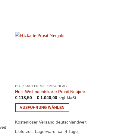
HOLZKARTEN MIT UMSCHLAG
HOLZKARTEN MIT UM
Holz-Weihnachtskarte Prosit Neujahr
Holz-Weihnachtskarte
€
118,50
–
€
1.040,00
€
118,50
–
€
1.040,
zzgl. MwSt.
AUSFÜHRUNG WÄHLEN
AUSFÜHRUNG WÄ
Dieses
Dieses
Produkt
Produkt
Kostenloser Versand deutschlandweit
Kostenloser Versand
eit
weist
weist
Lieferzeit:
Lagerware: ca. 4 Tage,
Lieferzeit:
Lagerware