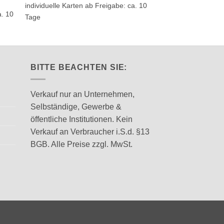
mehrere
mehrere
individuelle Karten ab Freigabe: ca. 10
individuelle Karten a
Varianten
Varianten
a. 10
Tage
Tage
auf.
auf.
Die
Die
Optionen
Optionen
können
können
BITTE BEACHTEN SIE:
auf
auf
der
der
Produktseite
Produktseite
Verkauf nur an Unternehmen,
gewählt
gewählt
Selbständige, Gewerbe &
werden
werden
öffentliche Institutionen. Kein
Verkauf an Verbraucher i.S.d. §13
BGB. Alle Preise zzgl. MwSt.