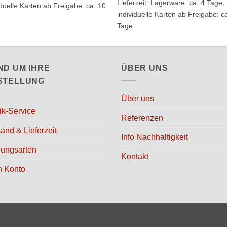
ere
Lieferzeit:
Lagerware: ca. 4 Tage,
iduelle Karten ab Freigabe: ca. 10
mehrere
nten
individuelle Karten ab Freigabe: c
Varianten
Tage
auf.
Die
onen
Optionen
en
ND UM IHRE
ÜBER UNS
können
auf
STELLUNG
der
ktseite
Über uns
Produktseite
lt
ik-Service
gewählt
Referenzen
en
werden
and & Lieferzeit
Info Nachhaltigkeit
lungsarten
Kontakt
n Konto