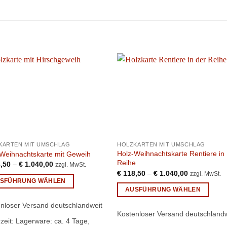
KARTEN MIT UMSCHLAG
HOLZKARTEN MIT UMSCHLAG
Holz-Weihnachtskarte Rentiere in
Weihnachtskarte mit Geweih
Reihe
,50
–
€
1.040,00
zzgl. MwSt.
€
118,50
–
€
1.040,00
zzgl. MwSt.
SFÜHRUNG WÄHLEN
AUSFÜHRUNG WÄHLEN
s
Dieses
kt
nloser Versand deutschlandweit
Produkt
Kostenloser Versand deutschlandw
rzeit:
Lagerware: ca. 4 Tage,
weist