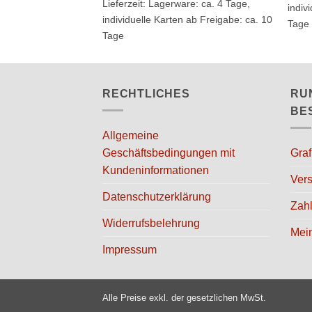
mehr
Lieferzeit:
Lagerware: ca. 4 Tage,
indiv
mehrere
Varia
individuelle Karten ab Freigabe: ca. 10
Tage
Varianten
auf.
Tage
auf.
Die
Die
Opti
Optionen
könn
RECHTLICHES
RU
können
auf
auf
BE
der
der
Produ
Allgemeine
Produktseite
gewäh
Geschäftsbedingungen mit
Graf
gewählt
werd
Kundeninformationen
werden
Vers
Datenschutzerklärung
Zah
Widerrufsbelehrung
Mei
Impressum
Alle Preise exkl. der gesetzlichen MwSt.