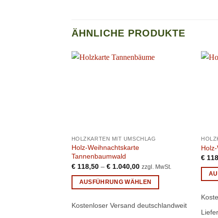
ÄHNLICHE PRODUKTE
HOLZKARTEN MIT UMSCHLAG
HOLZ
Holz-Weihnachtskarte
Holz-
Tannenbaumwald
€
118
€
118,50
–
€
1.040,00
zzgl. MwSt.
AU
AUSFÜHRUNG WÄHLEN
Diese
Dieses
Produ
Koste
Produkt
Kostenloser Versand deutschlandweit
weist
Liefe
weist