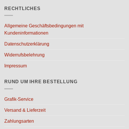
auf
der
RECHTLICHES
der
Produktseite
Produktseite
gewählt
gewählt
werden
Allgemeine Geschäftsbedingungen mit
werden
Kundeninformationen
Datenschutzerklärung
Widerrufsbelehrung
Impressum
RUND UM IHRE BESTELLUNG
Grafik-Service
Versand & Lieferzeit
Zahlungsarten