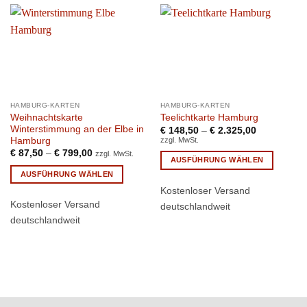
HAMBURG-KARTEN
HAMBURG-KARTEN
Weihnachtskarte
Teelichtkarte Hamburg
Winterstimmung an der Elbe in
€
148,50
–
€
2.325,00
Hamburg
zzgl. MwSt.
€
87,50
–
€
799,00
zzgl. MwSt.
AUSFÜHRUNG WÄHLEN
AUSFÜHRUNG WÄHLEN
Dieses
Kostenloser Versand
Dieses
Produkt
Kostenloser Versand
Produkt
weist
deutschlandweit
weist
mehrere
deutschlandweit
mehrere
Varianten
Varianten
auf.
auf.
Die
Die
Optionen
Optionen
können
können
auf