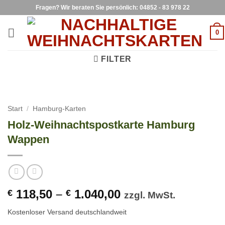
Zum
Fragen? Wir beraten Sie persönlich: 04852 - 83 978 22
Inhalt
springen
0
FILTER
Start
/
Hamburg-Karten
Holz-Weihnachtspostkarte Hamburg
Wappen
118,50
–
1.040,00
€
€
zzgl. MwSt.
Kostenloser Versand deutschlandweit