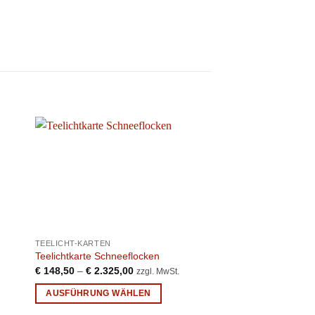
TEELICHT-KARTEN
TEELICHT-KARTEN
Teelichtkarte Schneeflocken
Teelichtkarte Krippe 
€
148,50
–
€
2.325,00
€
148,50
–
€
2.325,
zzgl. MwSt.
AUSFÜHRUNG WÄHLEN
AUSFÜHRUNG WÄ
Dieses
Dieses