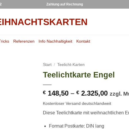
22
Zahlung auf Rechnung
Tricks
Referenzen
Info Nachhaltigkeit
Kontakt
Start
/
Teelicht-Karten
Teelichtkarte Engel
148,50
–
2.325,00
€
€
zzgl. M
Kostenloser Versand deutschlandweit
Diese Teelichtkarte mit weihnachtlichen E
Format Postkarte: DIN lang