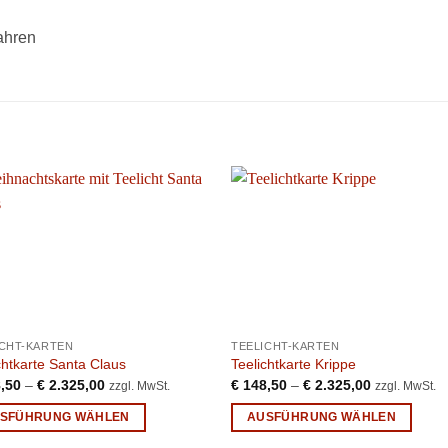
ahren
ICHT-KARTEN
TEELICHT-KARTEN
chtkarte Santa Claus
Teelichtkarte Krippe
,50
–
€
2.325,00
€
148,50
–
€
2.325,00
zzgl. MwSt.
zzgl. MwSt.
SFÜHRUNG WÄHLEN
AUSFÜHRUNG WÄHLEN
s
Dieses