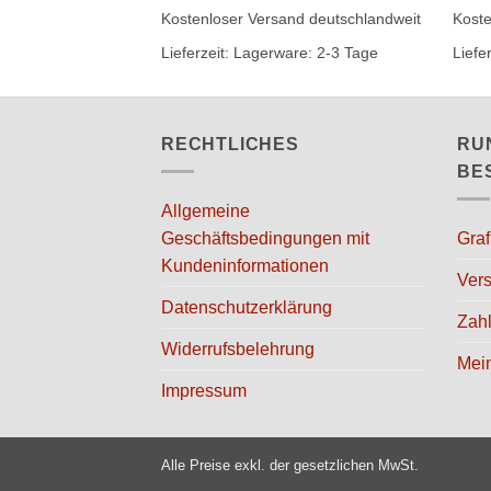
Produkt
Produ
Kostenloser Versand deutschlandweit
Koste
weist
weist
Lieferzeit:
Lagerware: 2-3 Tage
Liefe
mehrere
mehr
Varianten
Varia
auf.
auf.
RECHTLICHES
RU
Die
Die
Optionen
Opti
BE
können
könn
Allgemeine
auf
auf
Geschäftsbedingungen mit
Graf
der
der
Kundeninformationen
Produktseite
Produ
Vers
gewählt
gewäh
Datenschutzerklärung
Zah
werden
werd
Widerrufsbelehrung
Mei
Impressum
Alle Preise exkl. der gesetzlichen MwSt.