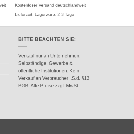
Produkt
Produkt
eit
Kostenloser Versand deutschlandweit
Kostenloser Versand
weist
weist
Lieferzeit:
Lagerware: 2-3 Tage
Lieferzeit:
Lagerware
mehrere
mehrere
Varianten
Varianten
auf.
auf.
BITTE BEACHTEN SIE:
Die
Die
Optionen
Optionen
können
können
Verkauf nur an Unternehmen,
auf
auf
Selbständige, Gewerbe &
der
der
öffentliche Institutionen. Kein
Produktseite
Produktseite
Verkauf an Verbraucher i.S.d. §13
gewählt
gewählt
BGB. Alle Preise zzgl. MwSt.
werden
werden