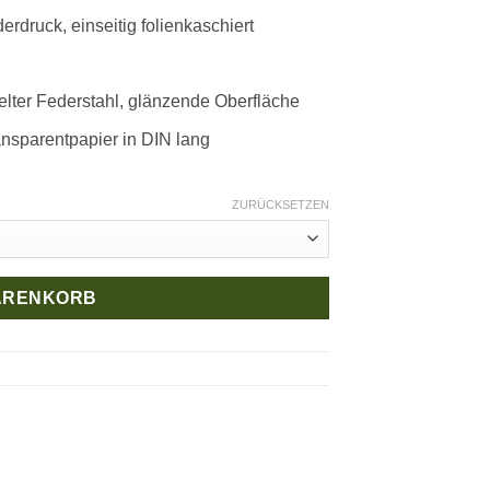
erdruck, einseitig folienkaschiert
delter Federstahl, glänzende Oberfläche
nsparentpapier in DIN lang
ZURÜCKSETZEN
WARENKORB