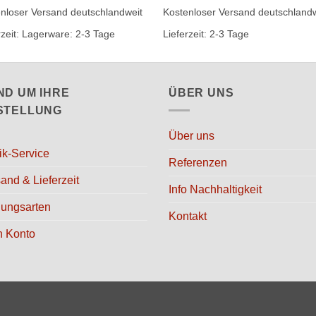
kt
Produkt
nloser Versand deutschlandweit
Kostenloser Versand deutschlandw
weist
rzeit:
Lagerware: 2-3 Tage
Lieferzeit:
2-3 Tage
ere
mehrere
nten
Varianten
auf.
ND UM IHRE
ÜBER UNS
Die
onen
Optionen
STELLUNG
en
können
Über uns
auf
ik-Service
der
Referenzen
ktseite
Produktseite
and & Lieferzeit
Info Nachhaltigkeit
lt
gewählt
lungsarten
en
werden
Kontakt
n Konto