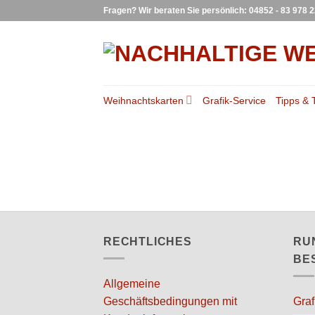
Zum
Fragen? Wir beraten Sie persönlich: 04852 - 83 978 
Inhalt
springen
Weihnachtskarten
Grafik-Service
Tipps & 
RECHTLICHES
RU
BE
Allgemeine
Geschäftsbedingungen mit
Graf