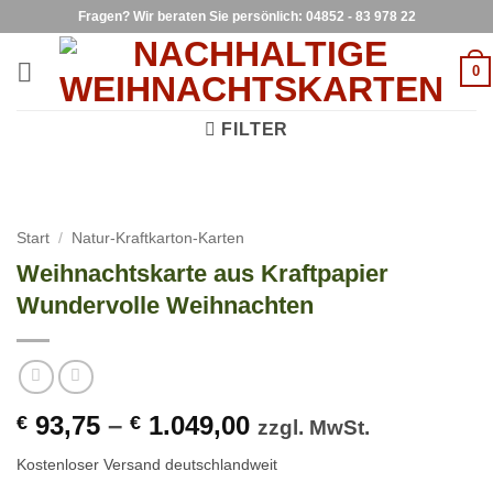
Zum
Fragen? Wir beraten Sie persönlich: 04852 - 83 978 22
Inhalt
springen
0
FILTER
Start
/
Natur-Kraftkarton-Karten
Weihnachtskarte aus Kraftpapier
Wundervolle Weihnachten
93,75
–
1.049,00
€
€
zzgl. MwSt.
Kostenloser Versand deutschlandweit