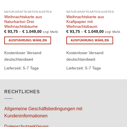
NATUR-KRAFTKARTON-KARTEN
NATUR-KRAFTKARTON-KARTEN
Weihnachtskarte aus
Weihnachtskarte aus
Naturkarton Drei
Kraftpapier mit
Weihnachtsbäume
Weihnachtsbaum
€
93,75
–
€
1.049,00
€
93,75
–
€
1.049,00
zzgl. MwSt.
zzgl. MwSt.
AUSFÜHRUNG WÄHLEN
AUSFÜHRUNG WÄHLEN
Dieses
Dieses
Kostenloser Versand
Kostenloser Versand
Produkt
Produkt
weist
weist
deutschlandweit
deutschlandweit
mehrere
mehrere
Lieferzeit:
5-7 Tage
Lieferzeit:
5-7 Tage
Varianten
Varianten
auf.
auf.
Die
Die
Optionen
Optionen
RECHTLICHES
können
können
auf
auf
der
der
Allgemeine Geschäftsbedingungen mit
Produktseite
Produktseite
Kundeninformationen
gewählt
gewählt
werden
werden
Datenschutzerklärung