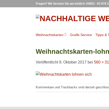
Zum
Fragen? Wir beraten Sie persönlich: 04852 - 83 978 
Inhalt
springen
Weihnachtskarten
Grafik-Service
Tipps & 
Weihnachtskarten-lohn
Veröffentlicht
9. Oktober 2017
bei
560 × 3
Kommentare und Trackbacks sind derzeit geschlos