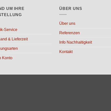
ND UM IHRE
ÜBER UNS
STELLUNG
Über uns
ik-Service
Referenzen
and & Lieferzeit
Info Nachhaltigkeit
lungsarten
Kontakt
n Konto